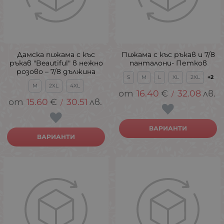
Дамска пижама с къс
Пижама с къс ръкав и 7/8
ръкав "Beautiful" в нежно
панталони- Петков
розово – 7/8 дължина
S
M
L
XL
2XL
+2
M
2XL
4XL
16.40
€
32.08
лв.
/
15.60
€
30.51
лв.
/
ВАРИАНТИ
ВАРИАНТИ