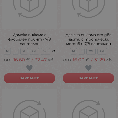
Дамска пижама с
Дамска пижама от две
флорален принт - 7/8
части с тропически
панталон
мотив и 7/8 панталон
M
L
XL
2XL
3XL
+3
M
L
3XL
4XL
16.60
€
32.47
лв.
16.00
€
31.29
лв.
/
/
ВАРИАНТИ
ВАРИАНТИ