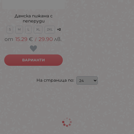
Дамска пижама с
пеперуди
S
M
L
XL
2XL
+2
15.29
€
29.90
лв.
/
ВАРИАНТИ
На страница по: