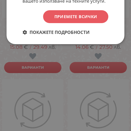
вашето използване на техните услуги.
ПРИЕМЕТЕ ВСИЧКИ
Дамска пижама с
Дамска пижама с къс
панделка
ръкав - с копчета
ПОКАЖЕТЕ ПОДРОБНОСТИ
M
L
15.08
€
29.49
лв.
14.06
€
27.50
лв.
/
/
ВАРИАНТИ
ВАРИАНТИ