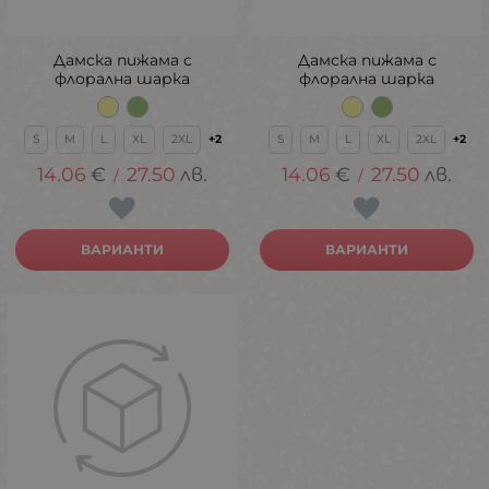
Дамска пижама с
Дамска пижама с
флорална шарка
флорална шарка
S
M
L
XL
2XL
+2
S
M
L
XL
2XL
+2
14.06
€
27.50
лв.
14.06
€
27.50
лв.
/
/
ВАРИАНТИ
ВАРИАНТИ