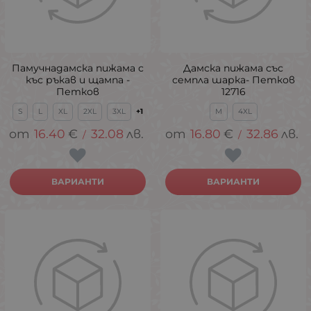
Памучнадамска пижама с
Дамска пижама със
къс ръкав и щампа -
семпла шарка- Петков
Петков
12716
S
L
XL
2XL
3XL
+1
M
4XL
16.40
€
32.08
лв.
16.80
€
32.86
лв.
/
/
ВАРИАНТИ
ВАРИАНТИ