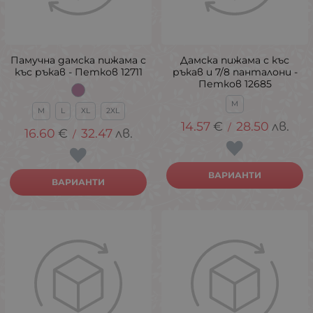
Памучна дамска пижама с
Дамска пижама с къс
къс ръкав - Петков 12711
ръкав и 7/8 панталони -
Петков 12685
M
M
L
XL
2XL
14.57
€
28.50
лв.
/
16.60
€
32.47
лв.
/
ВАРИАНТИ
ВАРИАНТИ