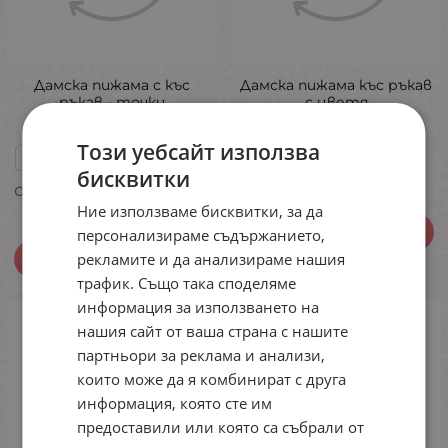
Дамска пижама с къс
Дамска пижама къс ръкав
ръкав - точки
с цветя
M
Този уебсайт използва
M
L
XL
3XL
4XL
+2
15.29
€
29.90
лв.
/
бисквитки
15.08
€
29.49
лв.
/
Ние използваме бисквитки, за да
ВАРИАНТИ
персонализираме съдържанието,
рекламите и да анализираме нашия
ВАРИАНТИ
трафик. Също така споделяме
информация за използването на
нашия сайт от ваша страна с нашите
партньори за реклама и анализи,
които може да я комбинират с друга
информация, която сте им
предоставили или която са събрали от