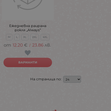
Ежедневна раирана
рокля „Always“
M
L
XL
2XL
4XL
12.20
€
23.86
лв.
/
ВАРИАНТИ
На страница по: