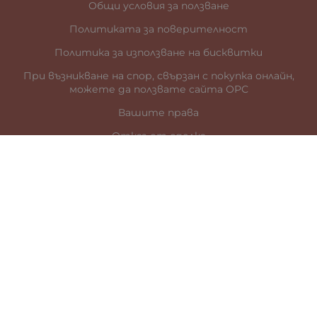
Общи условия за ползване
Политиката за поверителност
Политика за използване на бисквитки
При възникване на спор, свързан с покупка онлайн,
можете да ползвате сайта ОРС
Вашите права
Отказ от сделка
За нас
Карта на сайта
Контакти
КОНТАКТИ
гр. Стара Загора
ул. „Цар Иван Шишман” 41
0887899685