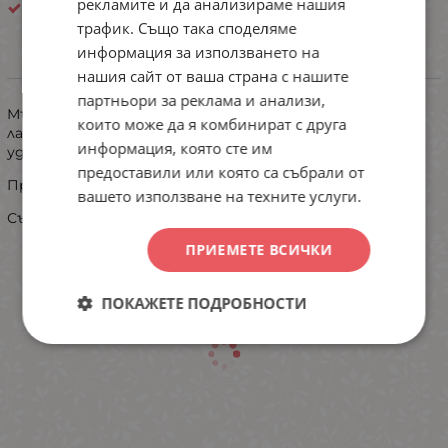
рекламите и да анализираме нашия
Бижу
трафик. Също така споделяме
информация за използването на
ИНФОРМАЦИЯ
нашия сайт от ваша страна с нашите
партньори за реклама и анализи,
Мъжки боксер с удължен крачол и ефектен външен
които може да я комбинират с друга
ластик. Меката и еластична материя ги правят
информация, която сте им
удобни за носене през ежедневието.
предоставили или която са събрали от
Произведено в България.
вашето използване на техните услуги.
Състав: 95% памук и 5% еластан.
ПРИЕМЕТЕ ВСИЧКИ
ПОКАЖЕТЕ ПОДРОБНОСТИ