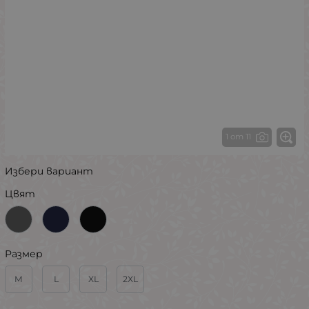
1 от 11
Избери вариант
Цвят
Размер
M
L
XL
2XL