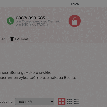
ВХОД
0887/ 899 685
от Понеделник до Петък
от 9:30 ч. до 17:00 ч.
МИ
БАНСКИ
ачествено дамско и мъжко
достъпен лукс, който ще накара всеки,
реди по: