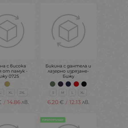
на с висока
Бикина с дантела и
 от памук -
лазерно изрязане-
ижу 0725
Бижу
L
XL
2XL
S
M
L
XL
€
14.86
лв.
6.20
€
12.13
лв.
/
/
ПРЕПОРЪЧАН