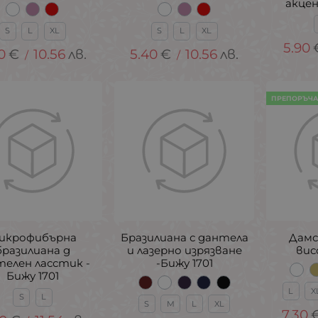
акцен
S
L
XL
S
L
XL
5.90
0
€
10.56
лв.
5.40
€
10.56
лв.
/
/
ПРЕПОРЪЧ
икрофибърна
Бразилиана с дантела
Дамс
бразилиана д
и лазерно изрязване
вис
телен ласстик -
-Бижу 1701
Бижу 1701
L
X
S
L
S
M
L
XL
7.30