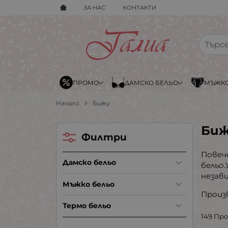
ЗА НАС
КОНТАКТИ
ПРОМО
ДАМСКО БЕЛЬО
МЪЖКО
Начало
Бижу
Би
Филтри
Повеч
Дамско бельо
бельо
незав
Мъжко бельо
Произ
Термо бельо
149 Пр