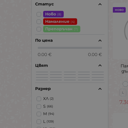
Статус
НОВО
Ново
(8)
Намаление
(4)
Препоръчан
(7)
По цена
0.00 €
0.00 €
Цвят
Па
дъ
Размер
L
ХЛ
(2)
7.3
S
(66)
M
(94)
L
(109)