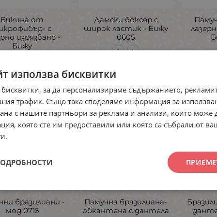
Бикина от
Дамски боксер с
Памуч
икрофибър- с
широк ластик - Бижу
лазерн
ерно изрязване -
0605
Б
Бижу
S
L
S
M
XL
5.20
€
10.17
лв.
4.50
/
йт използва бисквитки
95
€
9.68
лв.
/
 бисквитки, за да персонализираме съдържанието, рекламит
шия трафик. Също така споделяме информация за използва
рана с нашите партньори за реклама и анализи, които може
ция, която сте им предоставили или която са събрали от в
и.
ПОДРОБНОСТИ
ПРИЕМЕ
чни бразилиани -
Памучна бразилиана-
Бразили
мод 0715
обкантена с дантела
данте