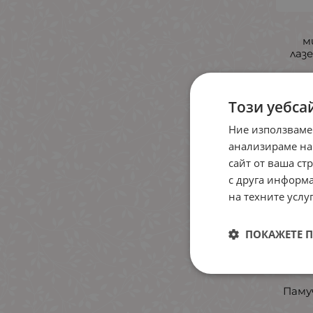
м
лаз
Този уебса
4.
Ние използваме
анализираме на
сайт от ваша ст
с друга информа
на техните услуг
ПОКАЖЕТЕ 
Паму