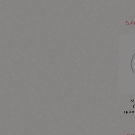
5.4
М
дан