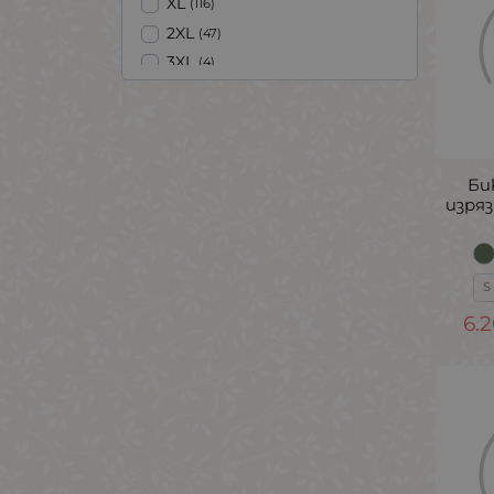
XL
(116)
2XL
(47)
3XL
(4)
Би
изряз
S
6.