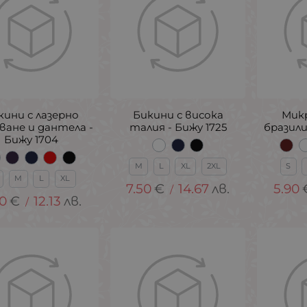
кини с лазерно
Бикини с висока
Мик
ване и дантела -
талия - Бижу 1725
бразили
Бижу 1704
M
L
XL
2XL
S
M
L
XL
7.50
€
14.67
лв.
5.90
/
20
€
12.13
лв.
/