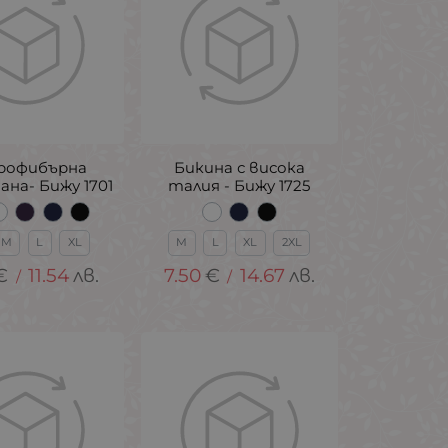
рофибърна
Бикина с висока
ана- Бижу 1701
талия - Бижу 1725
M
L
XL
M
L
XL
2XL
€
11.54
лв.
7.50
€
14.67
лв.
/
/