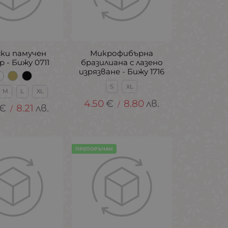
ки памучен
Микрофибърна
р - Бижу 0711
бразилиана с лазено
изрязване - Бижу 1716
S
XL
M
L
XL
4.50
€
8.80
лв.
/
€
8.21
лв.
/
ПРЕПОРЪЧАН