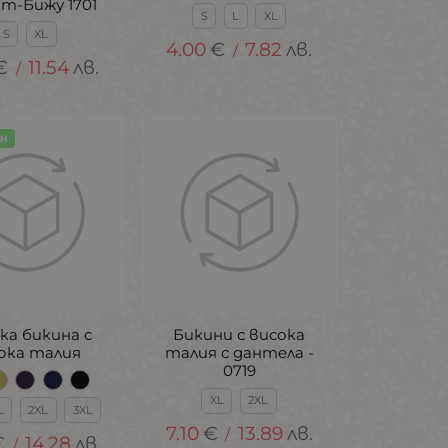
т-Бижу 1701
S
L
XL
S
XL
4.00
€
7.82
лв.
/
€
11.54
лв.
/
АН
ка бикина с
Бикини с висока
ока талия
талия с дантела -
0719
XL
2XL
L
2XL
3XL
7.10
€
13.89
лв.
/
€
14.28
лв.
/