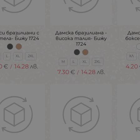
си бразилиани с
Дамска бразилиана -
Дамс
тела- Бижу 1724
висока талия- Бижу
боксе
1724
L
XL
2XL
ХЛ
M
L
XL
2XL
0
€
14.28
лв.
4.20
/
7.30
€
14.28
лв.
/