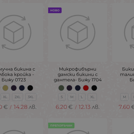
НОВО
мучна бикина с
Микрофибърни
Бики
лбока кройка -
дамски бикини с
талия
Бижу 0723
дантела- Бижу 1704
Б
XL
2XL
3XL
S
M
L
XL
M
0
€
14.28
лв.
6.20
€
12.13
лв.
7.60
/
/
ПРЕПОРЪЧАН