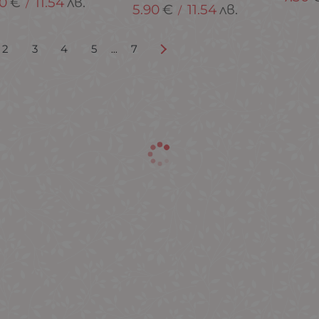
90
€
11.54
лв.
/
5.90
€
11.54
лв.
/
2
3
4
5
7
...