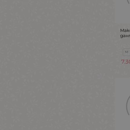
Мак
дан
M
7.3