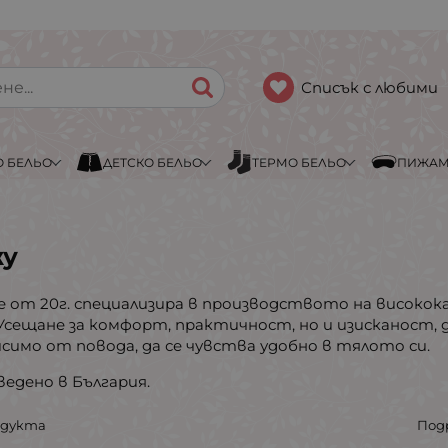
Списък с любими
 БЕЛЬО
ДЕТСКО БЕЛЬО
ТЕРМО БЕЛЬО
ПИЖА
жу
е от 20г. специализира в производството на високок
.Усещане за комфорт, практичност, но и изисканост, 
исимо от повода, да се чувства удобно в тялото си.
ведено в България.
одукта
Под