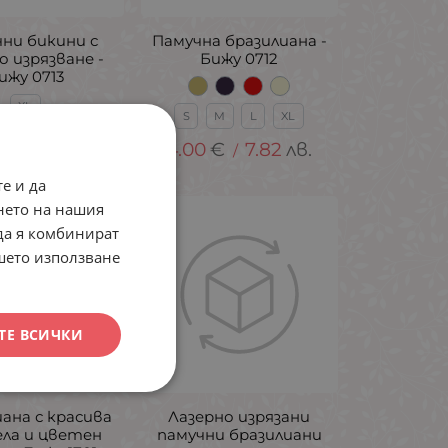
ни бикини с
Памучна бразилиана -
о изрязване -
Бижу 0712
ижу 0713
XL
S
M
L
XL
€
8.80
лв.
/
4.00
€
7.82
лв.
/
е и да
нето на нашия
 да я комбинират
ашето използване
ТЕ ВСИЧКИ
ана с красива
Лазерно изрязани
ла и цветен
памучни бразилиани