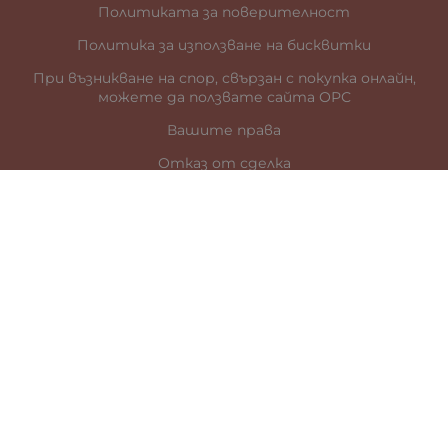
Политиката за поверителност
Политика за използване на бисквитки
При възникване на спор, свързан с покупка онлайн,
можете да ползвате сайта ОРС
Вашите права
Отказ от сделка
За нас
Карта на сайта
Контакти
КОНТАКТИ
гр. Стара Загора
ул. „Цар Иван Шишман” 41
0887899685
office:at:galia.bg