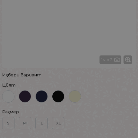
1 от 7
Избери вариант
Цвят
Размер
S
M
L
XL