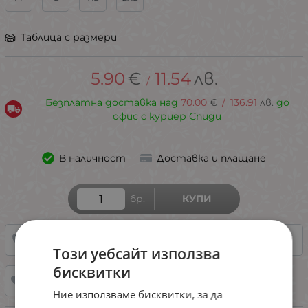
Таблица с размери
5.90
€
11.54
лв.
/
Безплатна доставка над
70.00
€
/
136.91
лв.
до
офис с куриер Спиди
В наличност
Доставка и плащане
бр.
КУПИ
0887/ 899 685
НАПРАВИ ЗАПИТВАНЕ
Този уебсайт използва
бисквитки
ДОБАВИ В ЛЮБИМИ
Ние използваме бисквитки, за да