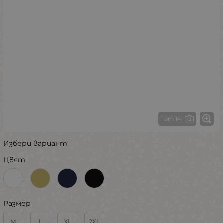
1 от 14
Избери вариант
Цвят
Размер
M
L
XL
2XL