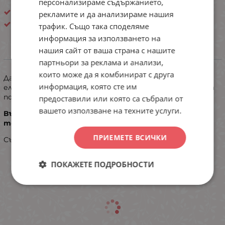
персонализираме съдържанието,
Дамски бикини
рекламите и да анализираме нашия
Бижу
трафик. Също така споделяме
информация за използването на
нашия сайт от ваша страна с нашите
ИНФОРМАЦИЯ
партньори за реклама и анализи,
които може да я комбинират с друга
Дамска бразилиана с висока талия, изработена от
информация, която сте им
еластична памучна материя. Добавена е и дантела за
повече нежност и красота.
предоставили или която са събрали от
вашето използване на техните услуги.
Възможно е дизайна на дантелата да е различен от
този на снимката!
ПРИЕМЕТЕ ВСИЧКИ
Състав: 95% памук и 5% еластан.
ПОКАЖЕТЕ ПОДРОБНОСТИ