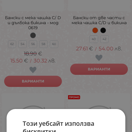
Бански с мека чашка C/ D
Бански от две части с
и дълбока бикина - мод
мека чашка C/D и бикина
0619
40
42
62
54
56
58
60
27.61
€
54.00
лв.
/
18.90
€
15.50
€
30.32
лв.
/
ВАРИАНТИ
ВАРИАНТИ
ПРОМО
Този уебсайт използва
бисквитки