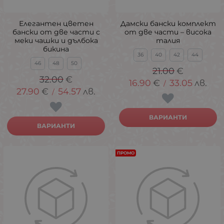
Елегантен цветен
Дамски бански комплект
бански от две части с
от две части – висока
меки чашки и дълбока
талия
бикина
36
40
42
44
46
48
50
21.00
€
32.00
€
16.90
€
33.05
лв.
/
27.90
€
54.57
лв.
/
ВАРИАНТИ
ВАРИАНТИ
ПРОМО