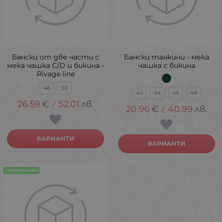
Бански от две части с
Бански танкини - мека
мека чашка C/D и бикина -
чашка с бикина
Rivage line
46
50
42
44
46
48
26.59
€
52.01
лв.
/
20.96
€
40.99
лв.
/
ВАРИАНТИ
ВАРИАНТИ
ПРЕПОРЪЧАН