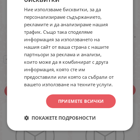
Ние използваме бисквитки, за да
персонализираме съдържанието,
рекламите и да анализираме нашия
Бански от две части с
Бански от две части -
трафик. Също така споделяме
мека чашка C и дълбока
мека чашка D/E и бикина -
информация за използването на
бикина
Rivage line
нашия сайт от ваша страна с нашите
56
60
партньори за реклама и анализи,
46/48
50/52
54/56
58/60
29.90
€
които може да я комбинират с друга
24.00
€
46.94
лв.
21.50
€
42.05
лв.
/
информация, която сте им
/
предоставили или която са събрали от
вашето използване на техните услуги.
ВАРИАНТИ
ВАРИАНТИ
ПРИЕМЕТЕ ВСИЧКИ
ПОКАЖЕТЕ ПОДРОБНОСТИ