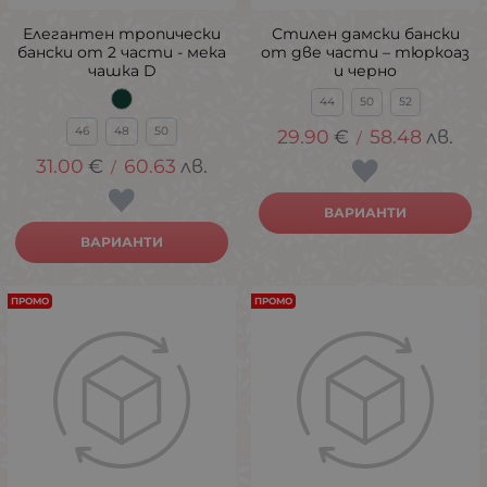
Елегантен тропически
Стилен дамски бански
бански от 2 части - мека
от две части – тюркоаз
чашка D
и черно
44
50
52
46
48
50
29.90
€
58.48
лв.
/
31.00
€
60.63
лв.
/
ВАРИАНТИ
ВАРИАНТИ
ПРОМО
ПРОМО