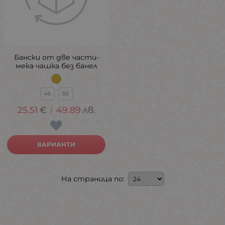
Бански от две части-
мека чашка без банел
46
50
25.51
€
49.89
лв.
/
ВАРИАНТИ
На страница по: