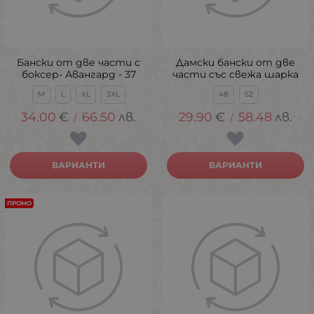
Бански от две части с
Дамски бански от две
боксер- Авангард - 37
части със свежа шарка
M
L
XL
3XL
48
52
34.00
€
66.50
лв.
29.90
€
58.48
лв.
/
/
ВАРИАНТИ
ВАРИАНТИ
ПРОМО