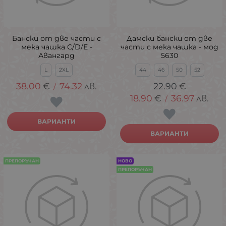
Бански от две части с
Дамски бански от две
мека чашка C/D/E -
части с мека чашка - мод
Авангард
5630
L
2XL
44
46
50
52
38.00
€
74.32
лв.
22.90
€
/
18.90
€
36.97
лв.
/
ВАРИАНТИ
ВАРИАНТИ
ПРЕПОРЪЧАН
НОВО
ПРЕПОРЪЧАН