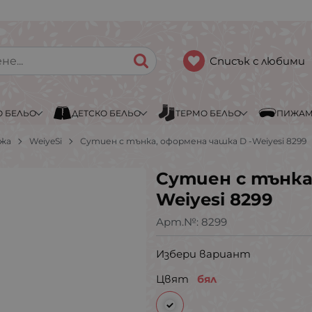
Списък с любими
 БЕЛЬО
ДЕТСКО БЕЛЬО
ТЕРМО БЕЛЬО
ПИЖА
ожа
WeiyeSi
Сутиен с тънкa, оформена чашка D -Weiyesi 8299
Сутиен с тънкa
Weiyesi 8299
Арт.№:
8299
Избери вариант
Цвят
бял