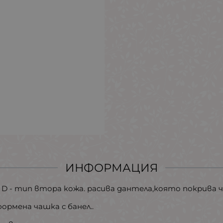
ИНФОРМАЦИЯ
 D - тип втора кожа. расива дантела,която покрива
ормена чашка с банел..