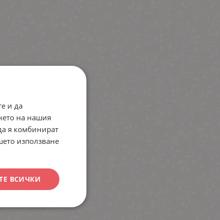
е и да
нето на нашия
 да я комбинират
ашето използване
ТЕ ВСИЧКИ