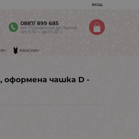
ВХОД
0887/ 899 685
от Понеделник до Петък
от 9:30 ч. до 17:00 ч.
МИ
БАНСКИ
, оформена чашка D -