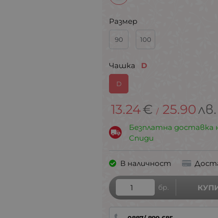
Размер
90
100
Чашка
D
D
13.24
€
25.90
лв.
/
Безплатна доставка 
Спиди
В наличност
Дост
бр.
КУП