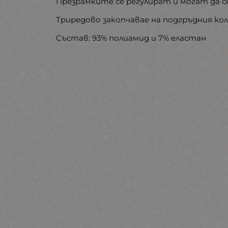
Презрамките се регулират и могат да с
Триредово закопчавае на подгръдния кол
Състав: 93% полиамид и 7% еластан