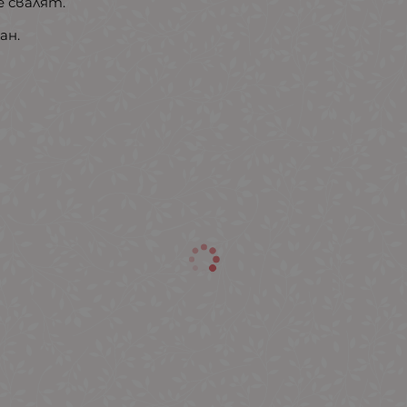
е свалят.
ан.