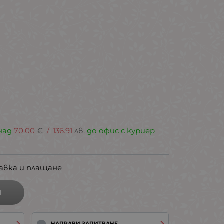
над
70.00
€
/
136.91
лв.
до офис с куриер
авка и плащане
И
НАПРАВИ ЗАПИТВАНЕ