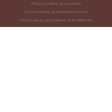
Общи условия за ползване
Политиката за поверителност
Политика за използване на бисквитки
При възникване на спор, свързан с покупка онлайн,
можете да ползвате сайта ОРС
Вашите права
Отказ от сделка
За нас
Карта на сайта
Контакти
КОНТАКТИ
гр. Стара Загора
ул. „Цар Иван Шишман” 41
0887899685