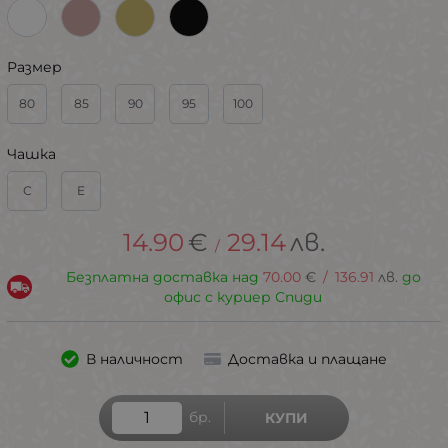
Размер
80
85
90
95
100
Чашка
С
E
14.90
€
29.14
лв.
/
Безплатна доставка над
70.00
€
/
136.91
лв.
до
офис с куриер Спиди
В наличност
Доставка и плащане
бр.
КУПИ