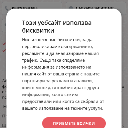
0887/ 899 685
НАПРАВИ ЗАПИТВАНЕ
Този уебсайт използва
ДОБАВИ В ЛЮБИМИ
бисквитки
Ние използваме бисквитки, за да
Втора кожа
персонализираме съдържанието,
Lanny mode
рекламите и да анализираме нашия
трафик. Също така споделяме
информация за използването на
ИНФОРМАЦИЯ
нашия сайт от ваша страна с нашите
партньори за реклама и анализи,
Дамски сутиен тип „втора кожа“- прилепва по
формата на гърдите и прави бюста по-красив и добре
които може да я комбинират с друга
оформен.Нежната дантела по чашките прави модела
информация, която сте им
по елегентен и завършен.
предоставили или която са събрали от
Моделът е с банел.
вашето използване на техните услуги.
Презрамките са широки и не могат да се свалят.
ПРИЕМЕТЕ ВСИЧКИ
Широк микрофибърен колан на гърба със скрит ластик