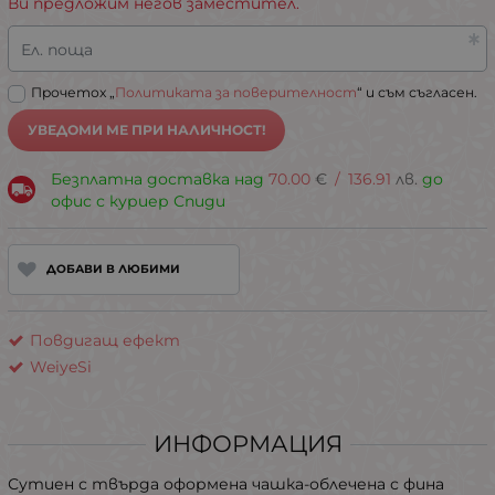
Ви предложим негов заместител.
Ел. поща
Прочетох „
Политиката за поверителност
“ и съм съгласен.
УВЕДОМИ МЕ ПРИ НАЛИЧНОСТ!
Безплатна доставка над
70.00
€
/
136.91
лв.
до
офис с куриер Спиди
ДОБАВИ В ЛЮБИМИ
Повдигащ ефект
WeiyeSi
ИНФОРМАЦИЯ
Сутиен с твърда оформена чашка-облечена с фина