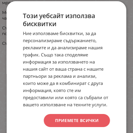
мрежа .
Моделът е с лека подплънка в долната част на
Този уебсайт използва
чашката .
бисквитки
Със свалящи презрамки и двойно закопчаване на
Ние използваме бисквитки, за да
подгръдната обиколка.
персонализираме съдържанието,
Състав 93 % полиамид 7% еластан .
рекламите и да анализираме нашия
трафик. Също така споделяме
информация за използването на
нашия сайт от ваша страна с нашите
партньори за реклама и анализи,
които може да я комбинират с друга
информация, която сте им
предоставили или която са събрали от
вашето използване на техните услуги.
ПРИЕМЕТЕ ВСИЧКИ