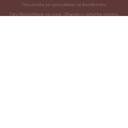
Политика за използване на бисквитки
При възникване на спор, свързан с покупка онлайн,
можете да ползвате сайта ОРС
Вашите права
Отказ от сделка
За нас
Карта на сайта
Контакти
КОНТАКТИ
гр. Стара Загора
ул. „Цар Иван Шишман” 41
0887899685
office:at:galia.bg
За търговци:
тел.
0888/ 154 161