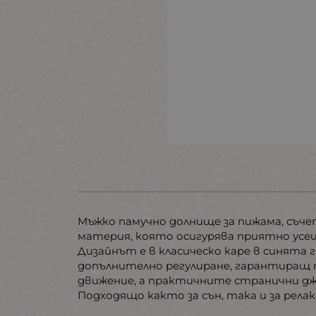
Мъжко памучно долнище за пижама, съч
материя, която осигурява приятно усе
Дизайнът е в класическо каре в синята 
допълнително регулиране, гарантиращ 
движение, а практичните странични д
Подходящо както за сън, така и за релакс