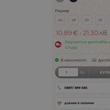
Размер
46
48
50
52
10.89
€
21.30
лв.
/
Безплатна доставка 
Спиди
В наличност
Дост
бр.
КУП
0887/ 899 685
ДОБАВИ В ЛЮБИМИ