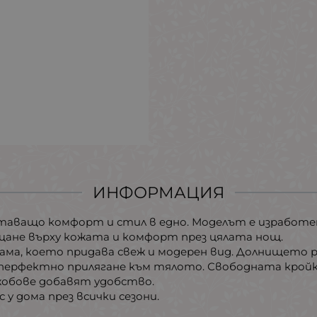
ИНФОРМАЦИЯ
етаващо комфорт и стил в едно. Моделът е изработе
щане върху кожата и комфорт през цялата нощ.
гама, което придава свеж и модерeн вид. Долнището ра
перфектно прилягане към тялото. Свободната кройка
жобове добавят удобство.
 у дома през всички сезони.