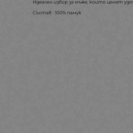
Идеален избор за мъже, които ценят уд
Състав : 100% памук