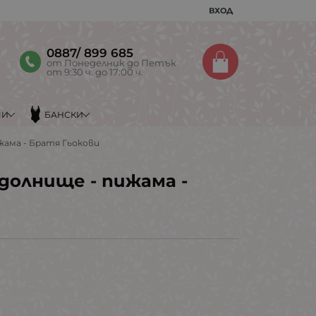
ВХОД
0887/ 899 685
от Понеделник до Петък
от 9:30 ч. до 17:00 ч.
МИ
БАНСКИ
жама - Братя Гьокови
долнище - пижама -