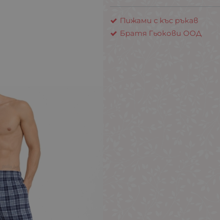
Пижами с къс ръкав
Братя Гьокови ООД