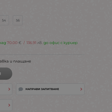
54
56
над
70.00
€
/
136.91
лв.
до офис с куриер
авка и плащане
И
НАПРАВИ ЗАПИТВАНЕ