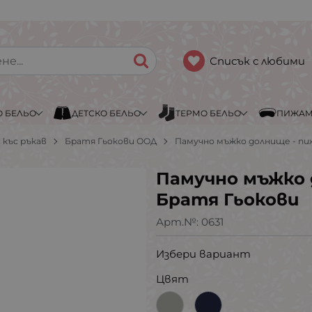
Списък с любими
 БЕЛЬО
ДЕТСКО БЕЛЬО
ТЕРМО БЕЛЬО
ПИЖА
 къс ръкав
Братя Гьокови ООД
Памучно мъжко долнище - пи
Памучно мъжко 
Братя Гьокови
Арт.№:
0631
Избери вариант
Цвят