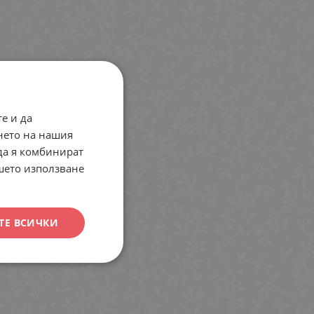
е и да
нето на нашия
 да я комбинират
ашето използване
ТЕ ВСИЧКИ