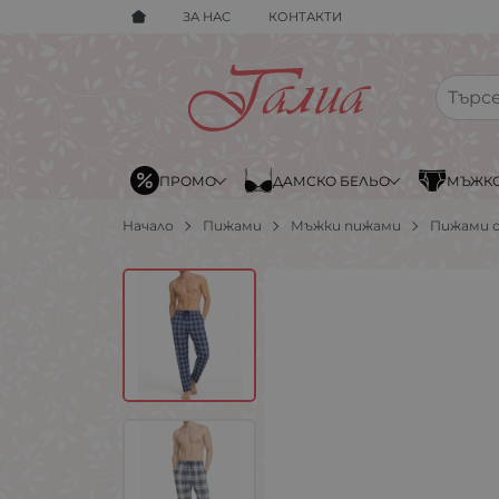
ЗА НАС
КОНТАКТИ
ПРОМО
ДАМСКО БЕЛЬО
МЪЖКО
Начало
Пижами
Мъжки пижами
Пижами с