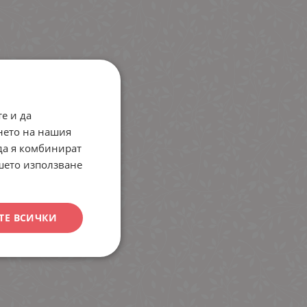
е и да
нето на нашия
 да я комбинират
ашето използване
ТЕ ВСИЧКИ