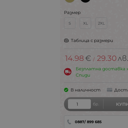
Размер
S
XL
2XL
Таблица с размери
14.98
€
29.30
лв
/
Безплатна доставка 
Спиди
В наличност
Дост
бр.
КУП
0887/ 899 685