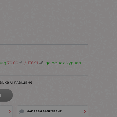
.
над
70.00
€
/
136.91
лв.
до офис с куриер
авка и плащане
И
НАПРАВИ ЗАПИТВАНЕ