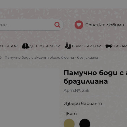
Списък с любими
 БЕЛЬО
ДЕТСКО БЕЛЬО
ТЕРМО БЕЛЬО
ПИЖА
Памучно боди с акцент около бюста - бразилиана
Памучно боди с
бразилиана
Арт.№:
256
Избери вариант
Цвят