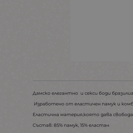
Дамско елегантно и секси боди бразилиа
Изработено от еластичен памук и комб
Еластична материя,която дава свобода
Състав: 85% памук, 15% еластан