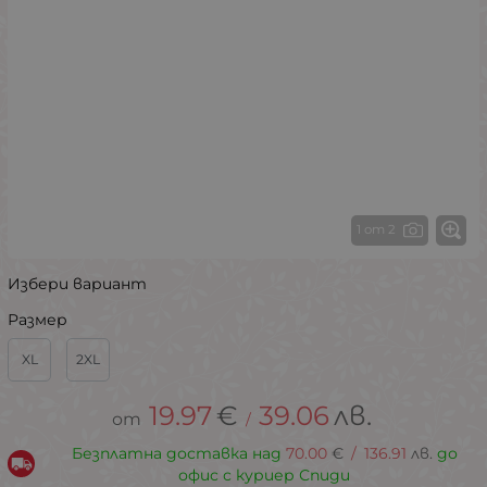
1 от 2
Избери вариант
Размер
XL
2XL
19.97
€
39.06
лв.
/
Безплатна доставка над
70.00
€
/
136.91
лв.
до
офис с куриер Спиди