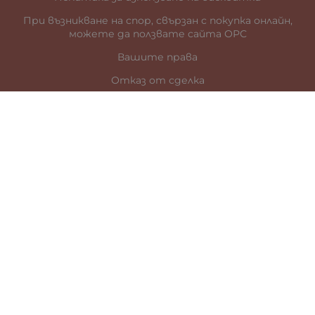
При възникване на спор, свързан с покупка онлайн,
можете да ползвате сайта ОРС
Вашите права
Отказ от сделка
За нас
Карта на сайта
Контакти
КОНТАКТИ
гр. Стара Загора
ул. „Цар Иван Шишман” 41
0887899685
office:at:galia.bg
За търговци:
тел.
0888/ 154 161