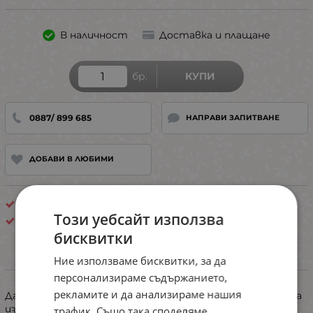
В наличност
Доставка и плащане
бр.
КУПИ
0887/ 899 685
НАПРАВИ ЗАПИТВАНЕ
ДОБАВИ В ЛЮБИМИ
Пролет / Есен
Този уебсайт използва
Златев-БГ ЕООД
бисквитки
Ние използваме бисквитки, за да
ИНФОРМАЦИЯ
персонализираме съдържанието,
рекламите и да анализираме нашия
Дамска пижама с дълъг ръкав ,с картинка устойчива на
изпиране.
трафик. Също така споделяме