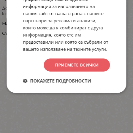
информация за използването на
Долнището е с маншет,а горното е с класическа
нашия сайт от ваша страна с нашите
кройка.
партньори за реклама и анализи,
Материята е мека и приятна за носене
които може да я комбинират с друга
Състав: 100% памук
информация, която сте им
предоставили или която са събрали от
вашето използване на техните услуги.
ПРИЕМЕТЕ ВСИЧКИ
ПОКАЖЕТЕ ПОДРОБНОСТИ