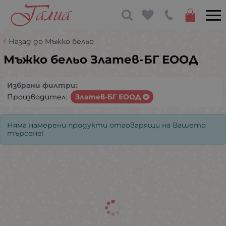
Назад до Мъжко бельо
Мъжко бельо Златев-БГ ЕООД
Избрани филтри:
Производител:
Златев-БГ ЕООД
Няма намерени продукти отговарящи на Вашето
търсене!