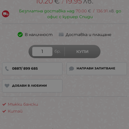
10.20
€
19.95
лв.
/
Безплатна доставка над
70.00
€
/
136.91
лв.
до
офис с куриер Спиди
В наличност
Доставка и плащане
бр.
КУПИ
0887/ 899 685
НАПРАВИ ЗАПИТВАНЕ
ДОБАВИ В ЛЮБИМИ
Мъжки бански
Китай