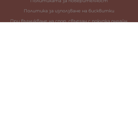
Политиката за поверителност
Политика за използване на бисквитки
При възникване на спор, свързан с покупка онлайн,
можете да ползвате сайта ОРС
Вашите права
Отказ от сделка
За нас
Карта на сайта
Контакти
КОНТАКТИ
гр. Стара Загора
ул. „Цар Иван Шишман” 41
0887899685
office:at:galia.bg
За търговци: