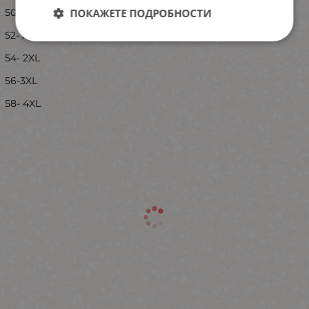
ПОКАЖЕТЕ ПОДРОБНОСТИ
50- L
52- XL
54- 2XL
56-3XL
58- 4XL