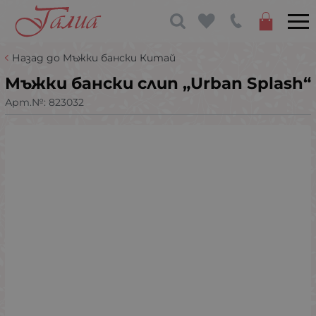
Назад до Мъжки бански Китай
Мъжки бански слип „Urban Splash“
Арт.№:
823032