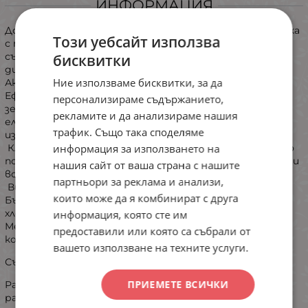
ИНФОРМАЦИЯ
​Добавете цвят и настроение към лятната си почивка
Този уебсайт използва
с този динамичен мъжки бански тип слип. Моделът
съчетава класическа спортна кройка с дързък „urban“
бисквитки
дизайн, подходящ за плажа или басейна.
Ние използваме бисквитки, за да
​Акценти на модела:
Ефектна комбинация от кралско синьо и неоново
персонализираме съдържанието,
зелени акценти. Динамичният принт с графити
рекламите и да анализираме нашия
елементи и надписи придава модерно, младежко
трафик. Също така споделяме
излъчване.
информация за използването на
Класически слип с ниска талия, който приляга плътно
по тялото и осигурява максимална свобода за активни
нашия сайт от ваша страна с нашите
водни спортове.
партньори за реклама и анализи,
Висококачествена ликра с отлична еластичност.
които може да я комбинират с друга
Бързосъхнеща материя, устойчива на влиянието на
хлор и слънце.
информация, която сте им
Мека подплата в предната част за допълнителен
предоставили или която са събрали от
комфорт и сигурност.
вашето използване на техните услуги.
Състав: 82% полиамиди 18% еластан
ПРИЕМЕТЕ ВСИЧКИ
Размерите са ориентировъчни,възможна е малка
разлика около 1,5 см - банските са еластични: