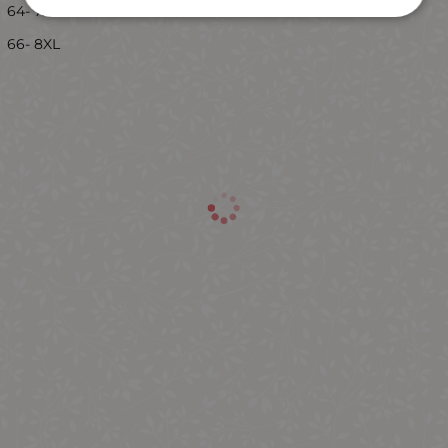
64- 7XL
66- 8XL