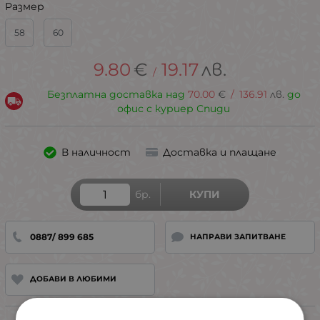
Размер
58
60
9.80
€
19.17
лв.
/
Безплатна доставка над
70.00
€
/
136.91
лв.
до
офис с куриер Спиди
В наличност
Доставка и плащане
бр.
КУПИ
0887/ 899 685
НАПРАВИ ЗАПИТВАНЕ
ДОБАВИ В ЛЮБИМИ