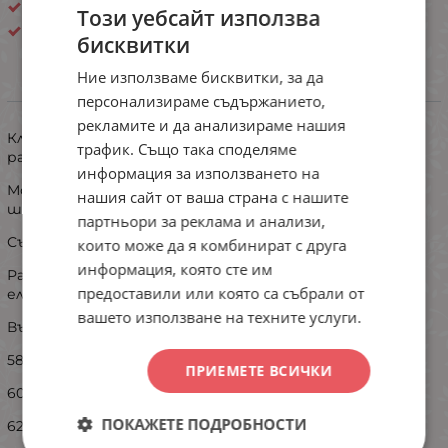
Мъжки бански
Този уебсайт използва
Китай
бисквитки
Ние използваме бисквитки, за да
ИНФОРМАЦИЯ
персонализираме съдържанието,
рекламите и да анализираме нашия
Класически модел мъжки бански тип боксер - голям
трафик. Също така споделяме
размер.
информация за използването на
Моделът е със скрита връзка за регулиране на
нашия сайт от ваша страна с нашите
ширината в талията.
партньори за реклама и анализи,
Състав: 87% полиамид и 13% еластан
които може да я комбинират с друга
информация, която сте им
Размерите са ориентировъчни- моделът е с голяма
предоставили или която са събрали от
елстичност .
вашето използване на техните услуги.
Възможни са +/- 1,5 см разлика!
58- 4XL
ПРИЕМЕТЕ ВСИЧКИ
60- 5XL
ПОКАЖЕТЕ ПОДРОБНОСТИ
62- 6XL