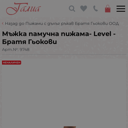
Назад до Пижами с дълъг ръкав Братя Гьокови ООД
Мъжка памучна пижама- Level -
Братя Гьокови
Арт.№:
9748
НЕНАЛИЧЕН