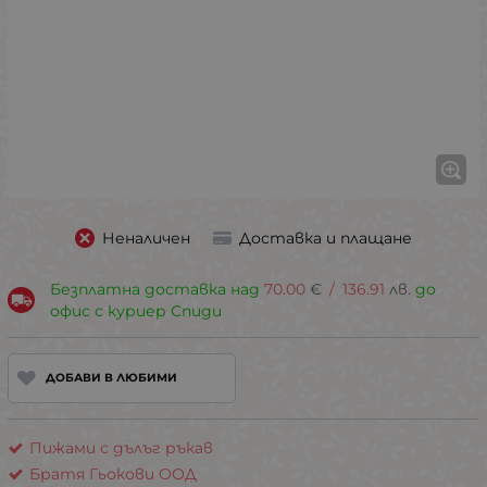
Неналичен
Доставка и плащане
Безплатна доставка над
70.00
€
/
136.91
лв.
до
офис с куриер Спиди
ДОБАВИ В ЛЮБИМИ
Пижами с дълъг ръкав
Братя Гьокови ООД