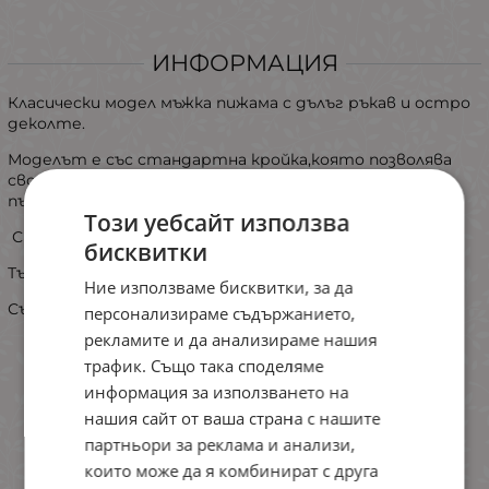
ИНФОРМАЦИЯ
Класически модел мъжка пижама с дълъг ръкав и остро
деколте.
Моделът е със стандартна кройка,която позволява
свобода при движението на тялотот и осигурява
пълен комфорт ори носене.
Този уебсайт използва
Свеж цвят с акцент - надис отпред.
бисквитки
Тънка памучна материя.
Ние използваме бисквитки, за да
Състав : 100% памук
персонализираме съдържанието,
рекламите и да анализираме нашия
трафик. Също така споделяме
информация за използването на
нашия сайт от ваша страна с нашите
партньори за реклама и анализи,
които може да я комбинират с друга