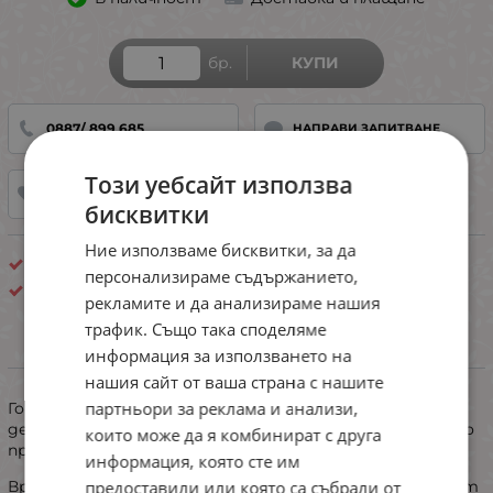
бр.
КУПИ
0887/ 899 685
НАПРАВИ ЗАПИТВАНЕ
Този уебсайт използва
ДОБАВИ В ЛЮБИМИ
бисквитки
Ние използваме бисквитки, за да
Триъгълник
персонализираме съдържанието,
Z Five
рекламите и да анализираме нашия
трафик. Също така споделяме
информация за използването на
ИНФОРМАЦИЯ
нашия сайт от ваша страна с нашите
партньори за реклама и анализи,
​Горнище: Ефектен триъгълен модел, богато
декориран с 3D флорални елементи (листенца), които
които може да я комбинират с друга
придават обем и уникален стил.
информация, която сте им
Връзва се зад врата и на гърба за максимален комфорт
предоставили или която са събрали от