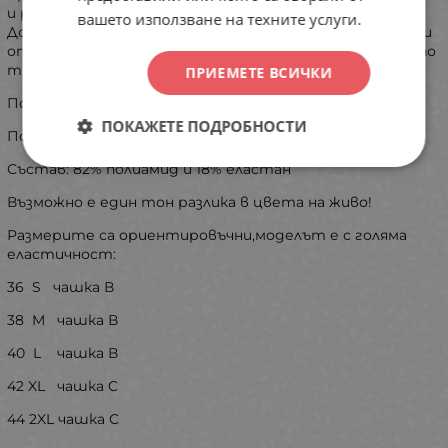
и регулиране.
вашето използване на техните услуги.
​Долнище: Класическа изчистена бикина с тънки връзки
от двете страни, позволяващи перфектно пасване по
тялото.
ПРИЕМЕТЕ ВСИЧКИ
Подплънката на горнището може да се сваля.
ПОКАЖЕТЕ ПОДРОБНОСТИ
Подходящ модел за чашки B и C.
Състав: 82% полиамид и 18% еластан
Възможно е един тон разлика в цвета на живо!
Размерите са ориентировъчни,моделът е с голяма
еластичност:
36 S чашка В
38 M чашка В
40 L чашка В
42 XL чашка C
44 2XL чашка C