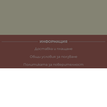
ИНФОРМАЦИЯ
Доставка и плащане
Общи условия за ползване
Политиката за поверителност
Политика за използване на бисквитки
При възникване на спор, свързан с покупка онлайн,
можете да ползвате сайта ОРС
Вашите права
Отказ от сделка