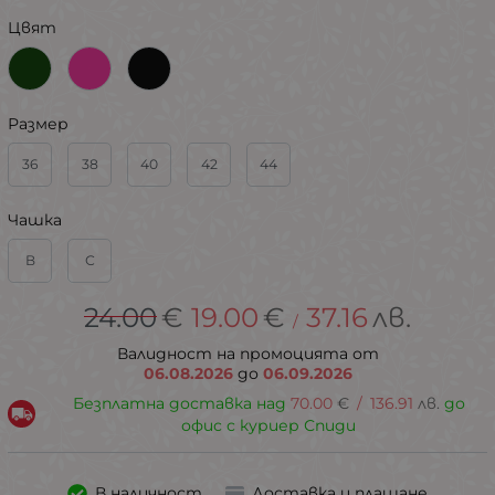
Цвят
Размер
36
38
40
42
44
Чашка
В
С
24.00
€
19.00
€
37.16
лв.
/
Валидност на промоцията от
06.08.2026
до
06.09.2026
Безплатна доставка над
70.00
€
/
136.91
лв.
до
офис с куриер Спиди
В наличност
Доставка и плащане