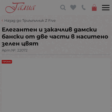
Назад до Триъгълник Z Five
Елегантен и закачлив дамски
бански от две части в наситено
зелен цвят
Арт.№:
22072
ПРОМО