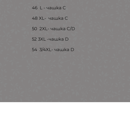
46 L - чашка C
48 XL- чашка C
50 2XL- чашка C/D
52 3XL -чашка D
54 3/4XL- чашка D