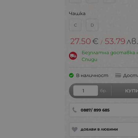
Чашка
С
D
27.50
€
53.79
лв
/
Безплатна доставка 
Спиди
В наличност
Дост
бр.
КУП
0887/ 899 685
ДОБАВИ В ЛЮБИМИ