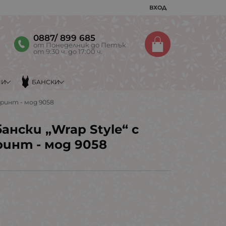
ВХОД
0887/ 899 685
от Понеделник до Петък
от 9:30 ч. до 17:00 ч.
МИ
БАНСКИ
принт - мод 9058
ански „Wrap Style“ с
инт - мод 9058