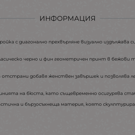
ИНФОРМАЦИЯ
ройка с диагонално прехвърляне визуално издължава с
сическо черно и фин геометричен принт в бежови то
 отстрани добавя женствен завършек и позволява ле
линията на бюста, като същевременно осигурява ста
астична и бързосъхнеща материя, която скулптурира