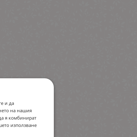
е и да
нето на нашия
 да я комбинират
ашето използване