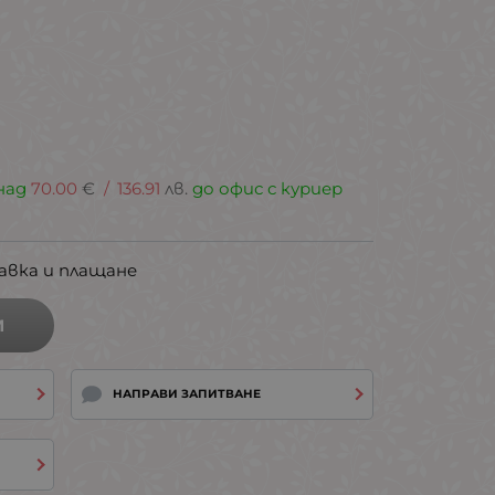
.
над
70.00
€
/
136.91
лв.
до офис с куриер
авка и плащане
И
НАПРАВИ ЗАПИТВАНЕ