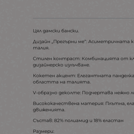
Цял дамски бански.
​Дизайн „Прегърни ме“: Асиметричната к
талия.
​Стилен контраст: Комбинацията от кла
дизайнерско излъчване.
​Кокетен акцент: Елегантната панделка
областта на талията.
​V-образно деколте: Подчертава нежно 
​Висококачествена материя: Плътна, ел
движенията.
Състав: 82% полиамид и 18% еластан
Размери: