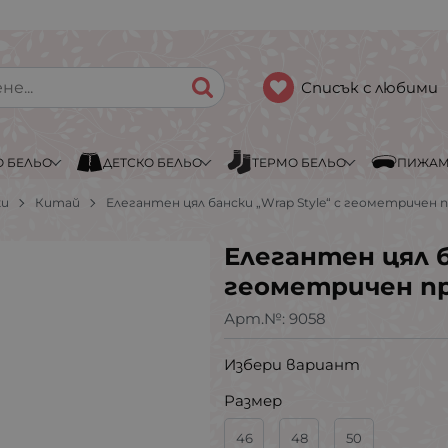
Списък с любими
 БЕЛЬО
ДЕТСКО БЕЛЬО
ТЕРМО БЕЛЬО
ПИЖА
ки
Китай
Елегантен цял бански „Wrap Style“ с геометричен 
Елегантен цял б
геометричен пр
Арт.№:
9058
Избери вариант
Размер
46
48
50