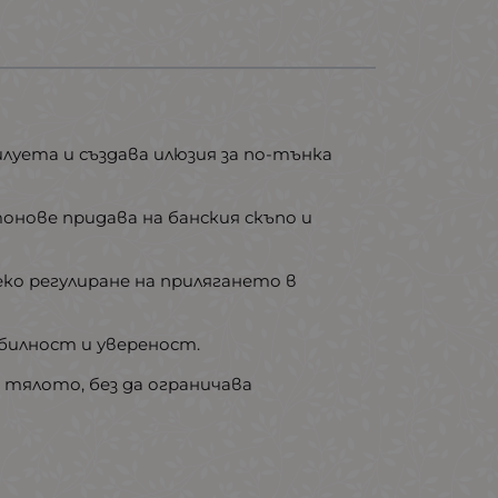
илуета и създава илюзия за по-тънка
нове придава на банския скъпо и
ко регулиране на прилягането в
билност и увереност.
 тялото, без да ограничава