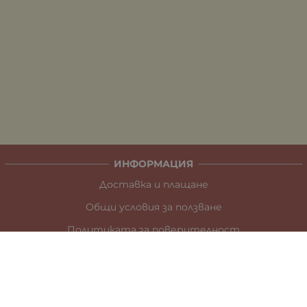
ИНФОРМАЦИЯ
Доставка и плащане
Общи условия за ползване
Политиката за поверителност
Политика за използване на бисквитки
При възникване на спор, свързан с покупка онлайн,
можете да ползвате сайта ОРС