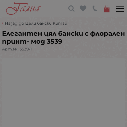
Назад до Цели бански Китай
Елегантен цял бански с флорален
принт- мод 3539
Арт.№:
3539-1