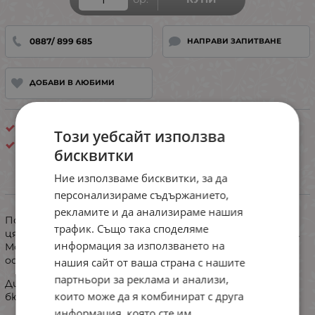
0887/ 899 685
НАПРАВИ ЗАПИТВАНЕ
ДОБАВИ В ЛЮБИМИ
Цели бански
Този уебсайт използва
Китай
бисквитки
Ние използваме бисквитки, за да
ИНФОРМАЦИЯ
персонализираме съдържанието,
рекламите и да анализираме нашия
​Подчертайте фигурата си с този стилен и модерен
трафик. Също така споделяме
цял бански, който съчетава комфорт и изтънченост.
информация за използването на
Моделът е проектиран да ласкае силуета и да
осигурява увереност на плажа или край басейна.
нашия сайт от ваша страна с нашите
партньори за реклама и анализи,
​Дизайн: Ефектно преплитане (twist) в областта на
които може да я комбинират с друга
бюста, което придава обем и женственост.
информация, която сте им