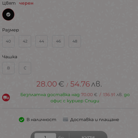
Цвят
черен
Размер
40
42
44
46
48
Чашка
В
С
28.00
€
54.76
лв.
/
Безплатна доставка над
70.00
€
/
136.91
лв.
до
офис с куриер Спиди
В наличност
Доставка и плащане
бр.
КУПИ