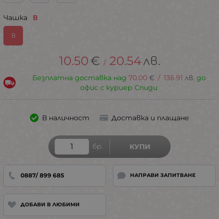
Чашка
В
В
10.50
€
20.54
лв.
/
Безплатна доставка над
70.00
€
/
136.91
лв.
до
офис с куриер Спиди
В наличност
Доставка и плащане
бр.
КУПИ
0887/ 899 685
НАПРАВИ ЗАПИТВАНЕ
ДОБАВИ В ЛЮБИМИ