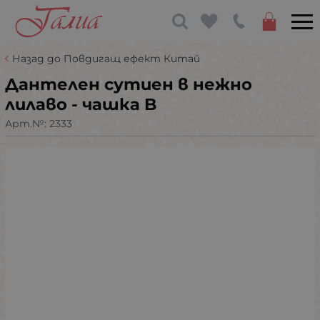
Назад до Повдигащ ефект Китай
Дантелен сутиен в нежно
лилаво - чашка B
Арт.№:
2333