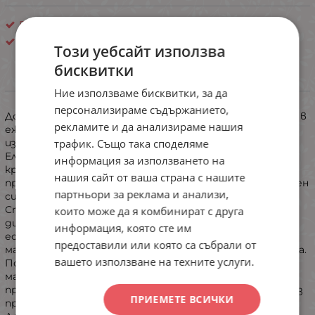
Повдигащ ефект
Китай
Този уебсайт използва
бисквитки
ИНФОРМАЦИЯ
Ние използваме бисквитки, за да
персонализираме съдържанието,
​Добавете цвят, женственост и неустоим комфорт в
рекламите и да анализираме нашия
ежедневието си с този прелестен лилав модел,
трафик. Също така споделяме
изработен с изключително внимание към детайла.
​Елегантна изящна дантела: Чашките са покрити с
информация за използването на
красива, релефна дантела с флорални мотиви, която
нашия сайт от ваша страна с нашите
прелива нежно към презрамките и създава романтичен
партньори за реклама и анализи,
силует.
​Стабилна опора и перфектна форма: Класическият
които може да я комбинират с друга
дизайн с банели осигурява отлично повдигане,
информация, която сте им
естествено оформяне и сигурна поддръжка за
предоставили или която са събрали от
максимално самочувствие - повдигащ ефект с ръчичка.
вашето използване на техните услуги.
Подгръдният колан е изработен от мека, еластична
материя в същия лилав нюанс на ситни рози, която
прилепва гладко по тялото и гарантира комфорт без
ПРИЕМЕТЕ ВСИЧКИ
притискане.