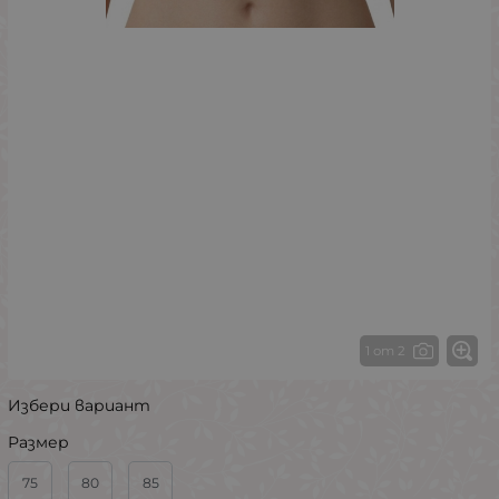
1 от 2
Избери вариант
Размер
75
80
85