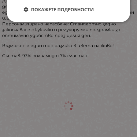
​Деликатни детайли: Дизайнът е завършен с малък
декоративен елемент в центъра и нежен акцент на
ПОКАЖЕТЕ ПОДРОБНОСТИ
едната презрамка отзад, които внасят допълнителен
шик.
​Персонализирано напасване: Стандартно задно
закопчаване с кукички и регулируеми презрамки за
оптимално удобство през целия ден.
Възможен е един тон разлика в цвета на живо!
Състав: 93% полиамид и 7% еластан