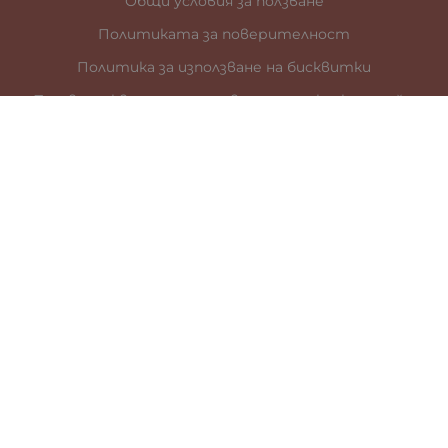
Общи условия за ползване
Политиката за поверителност
Политика за използване на бисквитки
При възникване на спор, свързан с покупка онлайн,
можете да ползвате сайта ОРС
Вашите права
Отказ от сделка
За нас
Карта на сайта
Контакти
КОНТАКТИ
гр. Стара Загора
ул. „Цар Иван Шишман” 41
0887899685
office:at:galia.bg