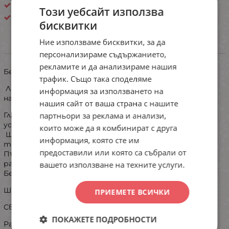
Без банел
Този уебсайт използва
Китай
бисквитки
Ние използваме бисквитки, за да
ИНФОРМАЦИЯ
персонализираме съдържанието,
рекламите и да анализираме нашия
Безшевно бюстие от рипсена материя.
трафик. Също така споделяме
Лазерно изрязване на ръбовете, бюстието остава
информация за използването на
напълно незабележимо под плътно прилепнали дрехи.
нашия сайт от ваша страна с нашите
партньори за реклама и анализи,
Гладката материя и липсата на банели гарантират
усещане за свобода през целия ден.
които може да я комбинират с друга
Широки презрамки за оптимално разпределение на
информация, която сте им
тежестта. Регулиратсе,но не могат да се свалят.
предоставили или която са събрали от
Пълно покритие на чашките, подходящо за по-големи
размери.
вашето използване на техните услуги.
Безшевна конструкция с лазерно рязани ръбове.
Широк подгъден колан, с тройно закопчаване.
ПРИЕМЕТЕ ВСИЧКИ
Свалящи се подплънки.
ПОКАЖЕТЕ ПОДРОБНОСТИ
Размер на чашка C/D