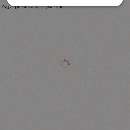
Размерите са леко умалени!