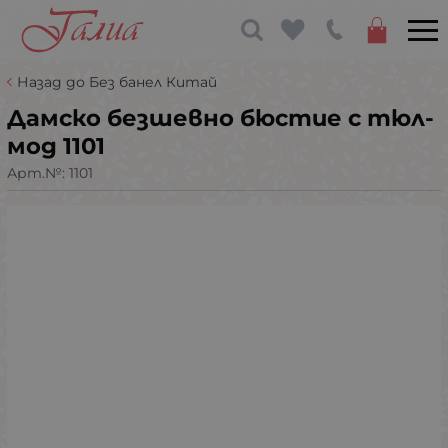
Назад до Без банел Китай
Дамско безшевно бюстие с тюл-
мод 1101
Арт.№:
1101