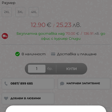
Размер
2XL
3XL
4XL
12.90
€
25.23
лв.
/
Безплатна доставка над
70.00
€
/
136.91
лв.
до
офис с куриер Спиди
В наличност
Доставка и плащане
бр.
КУПИ
0887/ 899 685
НАПРАВИ ЗАПИТВАНЕ
ДОБАВИ В ЛЮБИМИ