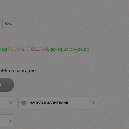
6XL
над
70.00
€
/
136.91
лв.
до офис с куриер
авка и плащане
И
НАПРАВИ ЗАПИТВАНЕ