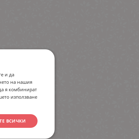
е и да
нето на нашия
 да я комбинират
ашето използване
ТЕ ВСИЧКИ