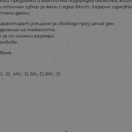
оки презрамки и еластична подгръдна обиколка, ко
 отличен избор за жени с едър бюст. Лазерно изряз
пнали дрехи.
арантират усещане за свобода през целия ден.
еделение на тежестта.
за по-големи размери.
ръбове.
ване.
L -D, 4XL- D, 5XL-D, 6XL- D