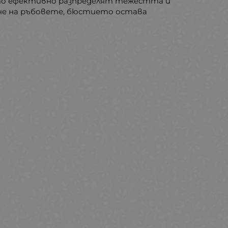
ито ефективно разпределят тежестта и
ване на ръбовете, бюстието остава