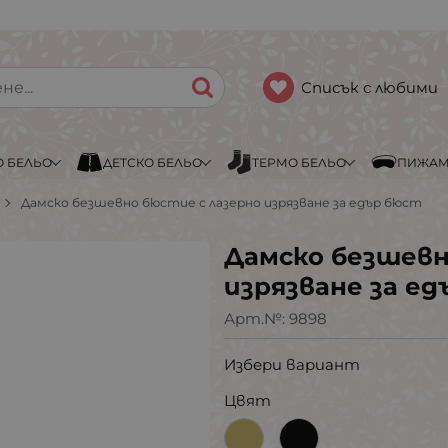
Списък с любими
 БЕЛЬО
ДЕТСКО БЕЛЬО
ТЕРМО БЕЛЬО
ПИЖА
Дамско безшевно бюстие с лазерно изрязване за едър бюст
Дамско безшевн
изрязване за е
Арт.№:
9898
Избери вариант
Цвят