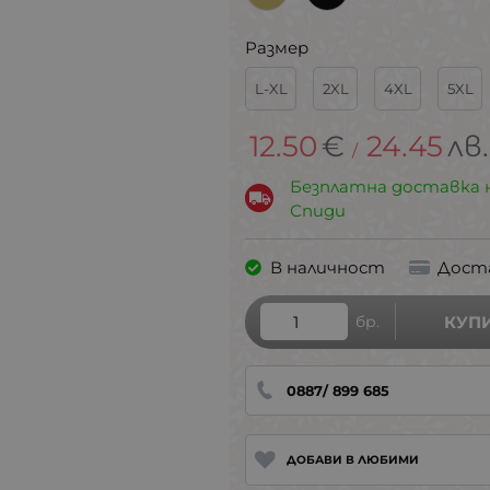
Размер
L-XL
2XL
4XL
5XL
12.50
€
24.45
лв.
/
Безплатна доставка 
Спиди
В наличност
Дост
бр.
КУП
0887/ 899 685
ДОБАВИ В ЛЮБИМИ