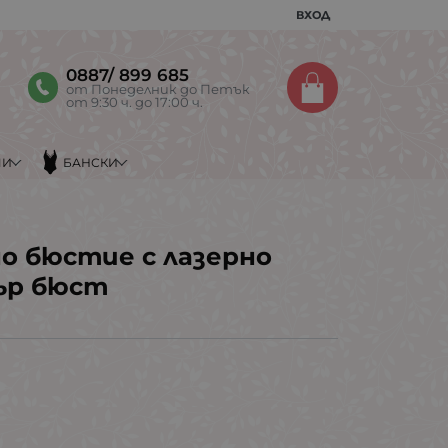
ВХОД
0887/ 899 685
от Понеделник до Петък
от 9:30 ч. до 17:00 ч.
МИ
БАНСКИ
о бюстие с лазерно
дър бюст