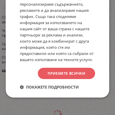
персонализираме съдържанието,
ИНФОРМАЦИЯ
рекламите и да анализираме нашия
трафик. Също така споделяме
Страхотни дамски чорапи с вълна. Моделът е с
актуална леопардова шарка.
информация за използването на
нашия сайт от ваша страна с нашите
Чорапите са с кашмирена лекота,меки , топлещи и
партньори за реклама и анализи,
приятни на допир.
които може да я комбинират с друга
Средна плътност- подходящи за носене през
информация, която сте им
ежедневието във всеки вид обувка.
предоставили или която са събрали от
Състав: 40% вълна, 35% ангора, 20% полиестер и 5%
вашето използване на техните услуги.
еластан
Цената е за 1 читф!
ПРИЕМЕТЕ ВСИЧКИ
ПОКАЖЕТЕ ПОДРОБНОСТИ