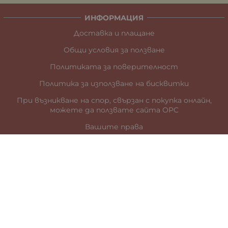
ИНФОРМАЦИЯ
Доставка и плащане
Общи условия за ползване
Политиката за поверителност
Политика за използване на бисквитки
При възникване на спор, свързан с покупка онлайн,
можете да ползвате сайта ОРС
Вашите права
Отказ от сделка
За нас
Карта на сайта
Контакти
КОНТАКТИ