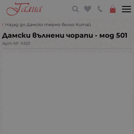
Назад до Дамско термо бельо Китай
Дамски вълнени чорапи - мод 501
Арт.№:
К501