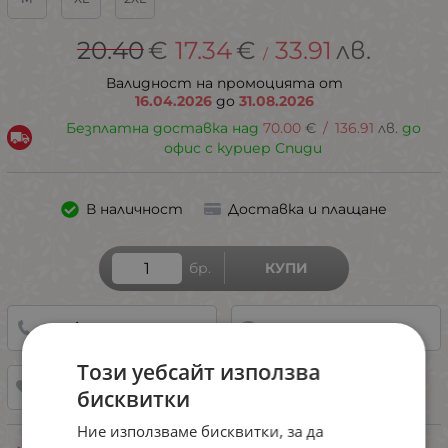
20.40
€
17.34
€
33.91
лв.
/
Валидност на промоцията от
16.04.2026
до
31.08.2026
Безплатна доставка над
70.00
€
/
136.91
лв.
до
офис с куриер Спиди
В наличност
Доставка и плащане
бр.
КУПИ
0887/ 899 685
НАПРАВИ ЗАПИТВАНЕ
Този уебсайт използва
ДОБАВИ В ЛЮБИМИ
бисквитки
Ние използваме бисквитки, за да