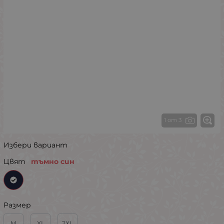
1 от 3
Избери вариант
Цвят
тъмно син
Размер
M
XL
2XL