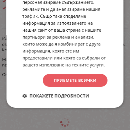
Плюшени
персонализираме съдържанието,
Китай
рекламите и да анализираме нашия
трафик. Също така споделяме
информация за използването на
ИНФОРМАЦИЯ
нашия сайт от ваша страна с нашите
партньори за реклама и анализи,
Класически модел дамска пижама с нежна дантела
които може да я комбинират с друга
около деколтето.Моделът е с маншет на ръкавите и
крачолите.
информация, която сте им
предоставили или която са събрали от
Материята е ватирана ,еластична, много мека и
вашето използване на техните услуги.
приятна на допир.
Състав: 95% памук и 5% полиестер
ПРИЕМЕТЕ ВСИЧКИ
ПОКАЖЕТЕ ПОДРОБНОСТИ