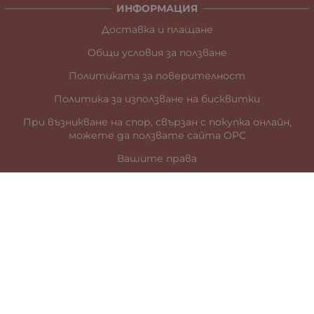
ИНФОРМАЦИЯ
Доставка и плащане
Общи условия за ползване
Политиката за поверителност
Политика за използване на бисквитки
При възникване на спор, свързан с покупка онлайн,
можете да ползвате сайта ОРС
Вашите права
Отказ от сделка
За нас
Карта на сайта
Контакти
КОНТАКТИ
гр. Стара Загора