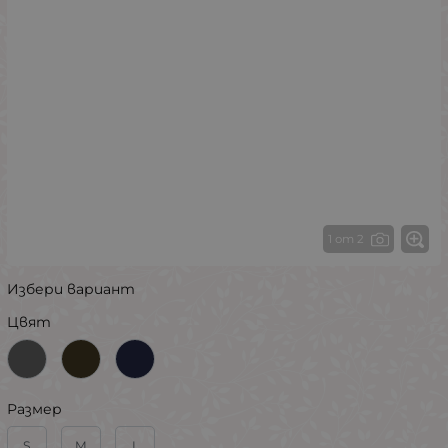
1 от 2
Избери вариант
Цвят
Размер
S
M
L