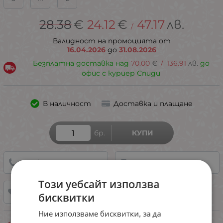
28.38
€
24.12
€
47.17
лв.
/
Валидност на промоцията от
16.04.2026
до
31.08.2026
Безплатна доставка над
70.00
€
/
136.91
лв.
до
офис с куриер Спиди
В наличност
Доставка и плащане
бр.
КУПИ
0887/ 899 685
НАПРАВИ ЗАПИТВАНЕ
Този уебсайт използва
ДОБАВИ В ЛЮБИМИ
бисквитки
Ние използваме бисквитки, за да