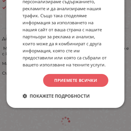
Интерлог
персонализираме съдържанието,
Иватекс ЕООД
рекламите и да анализираме нашия
трафик. Също така споделяме
информация за използването на
ИНФОРМАЦИЯ
нашия сайт от ваша страна с нашите
партньори за реклама и анализи,
Дамска пижама от интерлог.
които може да я комбинират с друга
Моделът е с прибран панталон- с маншет,а горното е
информация, която сте им
с класическа кройка.
предоставили или която са събрали от
Материята е памучна,мека и приятна за носене
вашето използване на техните услуги.
Състав: 100% памук
ПРИЕМЕТЕ ВСИЧКИ
ПОКАЖЕТЕ ПОДРОБНОСТИ