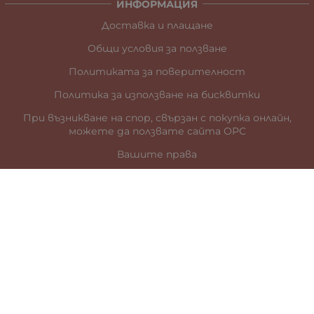
ИНФОРМАЦИЯ
Доставка и плащане
Общи условия за ползване
Политиката за поверителност
Политика за използване на бисквитки
При възникване на спор, свързан с покупка онлайн,
можете да ползвате сайта ОРС
Вашите права
Отказ от сделка
За нас
Карта на сайта
Контакти
КОНТАКТИ
гр. Стара Загора