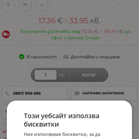
S
M
L
17.36
€
33.95
лв.
/
Безплатна доставка над
70.00
€
/
136.91
лв.
до
офис с куриер Спиди
В наличност
Доставка и плащане
бр.
КУПИ
0887/ 899 685
НАПРАВИ ЗАПИТВАНЕ
ДОБАВИ В ЛЮБИМИ
Този уебсайт използва
бисквитки
Пижами с къс ръкав и къси панталони
Ние използваме бисквитки, за да