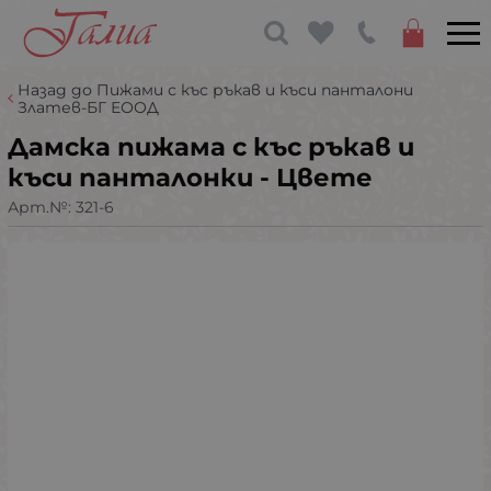
Назад до Пижами с къс ръкав и къси панталони
Златев-БГ ЕООД
Дамска пижама с къс ръкав и
къси панталонки - Цвете
Арт.№:
321-6