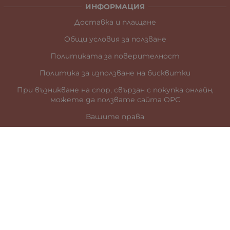
ИНФОРМАЦИЯ
Доставка и плащане
Общи условия за ползване
Политиката за поверителност
Политика за използване на бисквитки
При възникване на спор, свързан с покупка онлайн,
можете да ползвате сайта ОРС
Вашите права
Отказ от сделка
За нас
Карта на сайта
Контакти
КОНТАКТИ