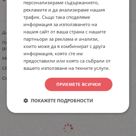
Златев-БГ ЕООД
персонализираме съдържанието,
рекламите и да анализираме нашия
трафик. Също така споделяме
ИНФОРМАЦИЯ
информация за използването на
нашия сайт от ваша страна с нашите
Дамска пижама - къс ръкав и къси панталонки
партньори за реклама и анализи,
Горна част с красива и устойчива щампа , късо
които може да я комбинират с друга
долнище.
информация, която сте им
Мека и приятна на допир материя.
предоставили или която са събрали от
вашето използване на техните услуги.
Свободна кройка.
Състав: 100% пениран памук
ПРИЕМЕТЕ ВСИЧКИ
ПОКАЖЕТЕ ПОДРОБНОСТИ