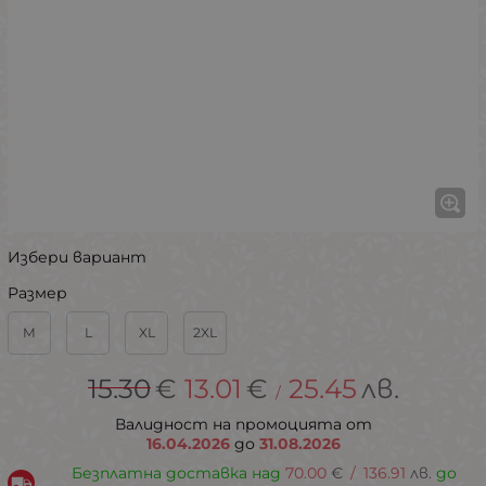
Избери вариант
Размер
M
L
XL
2XL
15.30
€
13.01
€
25.45
лв.
/
Валидност на промоцията от
16.04.2026
до
31.08.2026
Безплатна доставка над
70.00
€
/
136.91
лв.
до