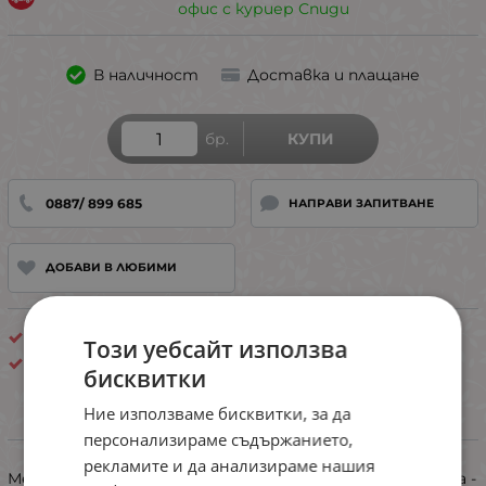
офис с куриер Спиди
В наличност
Доставка и плащане
бр.
КУПИ
0887/ 899 685
НАПРАВИ ЗАПИТВАНЕ
ДОБАВИ В ЛЮБИМИ
Плюшени
Този уебсайт използва
Турция
бисквитки
Ние използваме бисквитки, за да
ИНФОРМАЦИЯ
персонализираме съдържанието,
рекламите и да анализираме нашия
Мека , топла и много приятна на допир дамска пижама -