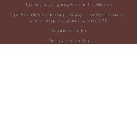
Политика за използване на бисквитки
При възникване на спор, свързан с покупка онлайн,
можете да ползвате сайта ОРС
Вашите права
Отказ от сделка
За нас
Карта на сайта
Контакти
КОНТАКТИ
гр. Стара Загора
ул. „Цар Иван Шишман” 41
0887899685
office:at:galia.bg
За търговци:
тел.
0888/ 154 161