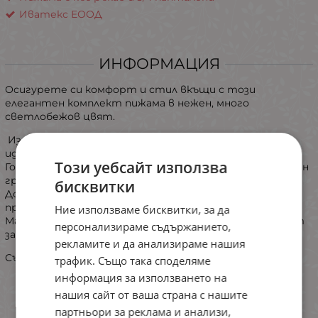
Иватекс ЕООД
ИНФОРМАЦИЯ
​Осигурете си комфорт и стил вкъщи с този
елегантен комплект пижама в нежен, много
светлобежов цвят.
Изработена от мека и дишаща материя, тя е
идеалният избор за релакс и спокоен сън.
Този уебсайт използва
​Горна част: Тениска с къс ръкав, обло деколте и стилен
графичен надпис "Ease Flowers".
бисквитки
​Долна част: Удобни шорти с деликатен флорален
принт и еластична талия.
Ние използваме бисквитки, за да
​Материя: Висококачествен памук с лека еластичност
персонализираме съдържанието,
за пълна свобода на движението.
рекламите и да анализираме нашия
Състав: 100% памук
трафик. Също така споделяме
информация за използването на
нашия сайт от ваша страна с нашите
партньори за реклама и анализи,