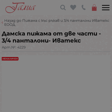
Назад до Пижама с къс ръкав и 3/4 панталони Иватекс
ЕООД
Дамска пижама от две части -
3/4 панталони- Иватекс
Арт.№:
4229
НЕНАЛИЧЕН