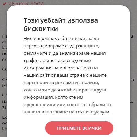
Иватекс ЕООД
Този уебсайт използва
ИНФОРМАЦИЯ
бисквитки
​Насладете се на перфектния баланс между комфорт и
Ние използваме бисквитки, за да
симпатичен дизайн с този комплект от две части.
персонализираме съдържанието,
Изработена от висококачествена материя, тази
рекламите и да анализираме нашия
пижама е идеална за релакс след дълъг ден или за
спокоен сън.
трафик. Също така споделяме
информация за използването на
​Основни предимства:
нашия сайт от ваша страна с нашите
​Свеж дизайн: Горна част в цвят екрю с нежен принт на
партньори за реклама и анализи,
мече и чаша кафе – за истинско „cosy“ настроение.
които може да я комбинират с друга
​Стилен контраст: Комфортни къси панталонки в
информация, която сте им
наситено тъмносиньо, оборудвани с практични връзки
предоставили или която са събрали от
за регулиране на талията.
вашето използване на техните услуги.
​Естествена материя: Мек и дишащ памук, който
осигурява оптимален топлинен комфорт и не дразни
ПРИЕМЕТЕ ВСИЧКИ
кожата.