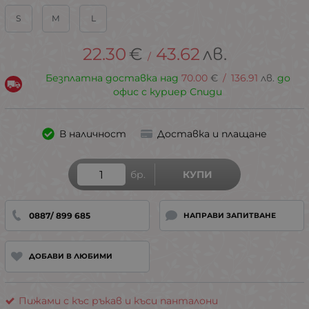
S
M
L
22.30
€
43.62
лв.
/
Безплатна доставка над
70.00
€
/
136.91
лв.
до
офис с куриер Спиди
В наличност
Доставка и плащане
бр.
КУПИ
0887/ 899 685
НАПРАВИ ЗАПИТВАНЕ
ДОБАВИ В ЛЮБИМИ
Пижами с къс ръкав и къси панталони