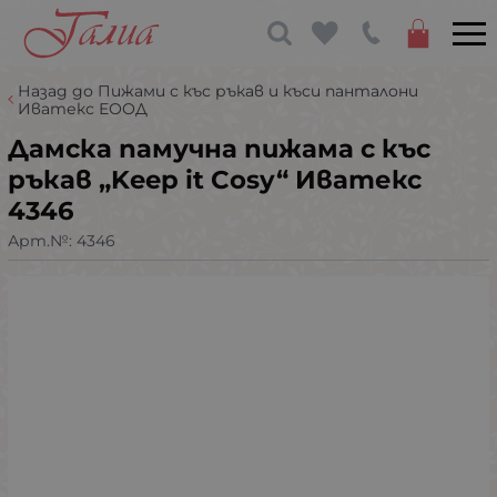
Назад до Пижами с къс ръкав и къси панталони
Иватекс ЕООД
Дамска памучна пижама с къс
ръкав „Keep it Cosy“ Иватекс
4346
Арт.№:
4346