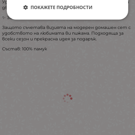
​Удобна кройка: Свободен силует, който не ограничава
ПОКАЖЕТЕ ПОДРОБНОСТИ
движенията.
​✨ Защо ще я обикнете?
Защото съчетава визията на модерен домашен сет с
удобството на любимата ви пижама. Подходяща за
всеки сезон и прекрасна идея за подарък.
Състав: 100% памук