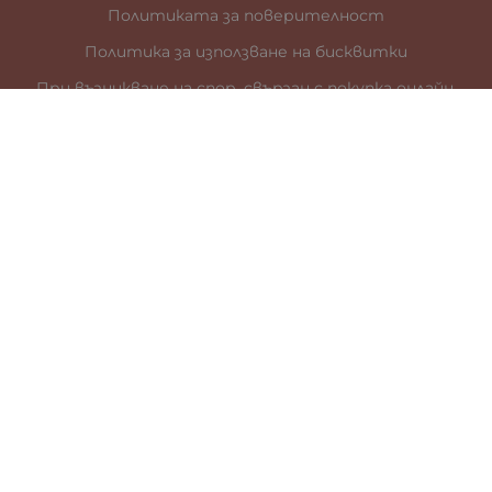
Политиката за поверителност
Политика за използване на бисквитки
При възникване на спор, свързан с покупка онлайн,
можете да ползвате сайта ОРС
Вашите права
Отказ от сделка
За нас
Карта на сайта
Контакти
КОНТАКТИ
гр. Стара Загора
ул. „Цар Иван Шишман” 41
0887899685
office:at:galia.bg