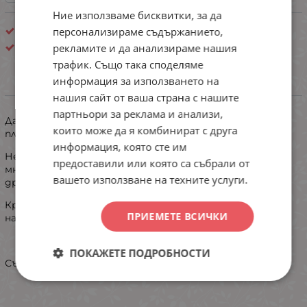
Ние използваме бисквитки, за да
персонализираме съдържанието,
Дамски боксерки
рекламите и да анализираме нашия
Дафи 90
трафик. Също така споделяме
информация за използването на
ИНФОРМАЦИЯ
нашия сайт от ваша страна с нашите
партньори за реклама и анализи,
Дамски боксерки изработени от еластичен памучен
които може да я комбинират с друга
плат.
информация, която сте им
Нежната дантела в предната и задната част стои
предоставили или която са събрали от
много елегантно и женствено и не се очертава под
вашето използване на техните услуги.
дрехите.
Кройката е стандартна и пасва добре по извивките
ПРИЕМЕТЕ ВСИЧКИ
на тялото.
ПОКАЖЕТЕ ПОДРОБНОСТИ
Състав: 95% памук и 5% еластан.