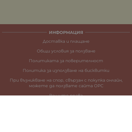
ИНФОРМАЦИЯ
Доставка и плащане
Общи условия за ползване
Политиката за поверителност
Политика за използване на бисквитки
При възникване на спор, свързан с покупка онлайн,
можете да ползвате сайта ОРС
Вашите права
Отказ от сделка
За нас
Карта на сайта