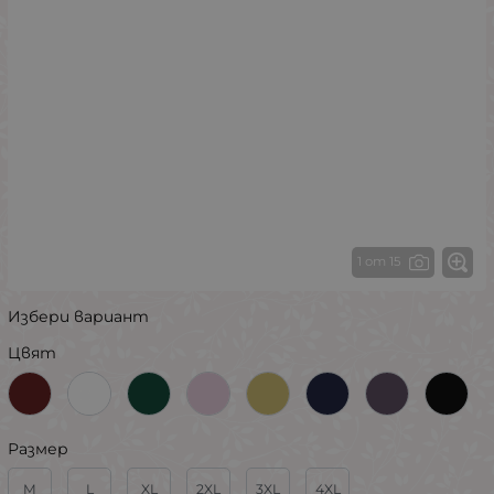
1 от 15
Избери вариант
Цвят
Размер
M
L
XL
2XL
3XL
4XL