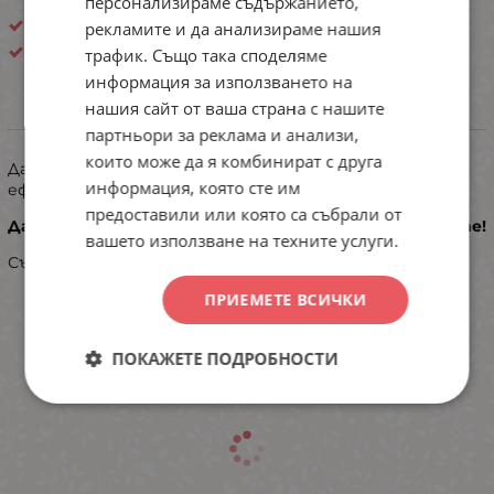
персонализираме съдържанието,
Дамски бикини
рекламите и да анализираме нашия
Авангард
трафик. Също така споделяме
информация за използването на
нашия сайт от ваша страна с нашите
ИНФОРМАЦИЯ
партньори за реклама и анализи,
които може да я комбинират с друга
Дамски изрязани бикини тип бразилка.Моделът е с
информация, която сте им
ефектен набор в задната част и нежна дантела.
предоставили или която са събрали от
Дантелата може да е различна от тази на снимките!
вашето използване на техните услуги.
Състав: 85% полиамид и 15% еластан.
ПРИЕМЕТЕ ВСИЧКИ
ПОКАЖЕТЕ ПОДРОБНОСТИ