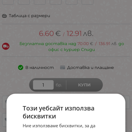
Таблица с размери
6.60
€
12.91
лв.
/
Безплатна доставка над
70.00
€
/
136.91
лв.
до
офис с куриер Спиди
В наличност
Доставка и плащане
бр.
КУПИ
0887/ 899 685
НАПРАВИ ЗАПИТВАНЕ
Този уебсайт използва
бисквитки
ДОБАВИ В ЛЮБИМИ
Ние използваме бисквитки, за да