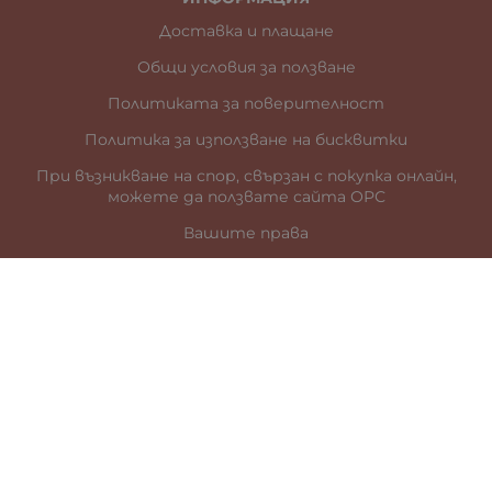
Доставка и плащане
Общи условия за ползване
Политиката за поверителност
Политика за използване на бисквитки
При възникване на спор, свързан с покупка онлайн,
можете да ползвате сайта ОРС
Вашите права
Отказ от сделка
За нас
Карта на сайта
Контакти
КОНТАКТИ
гр. Стара Загора