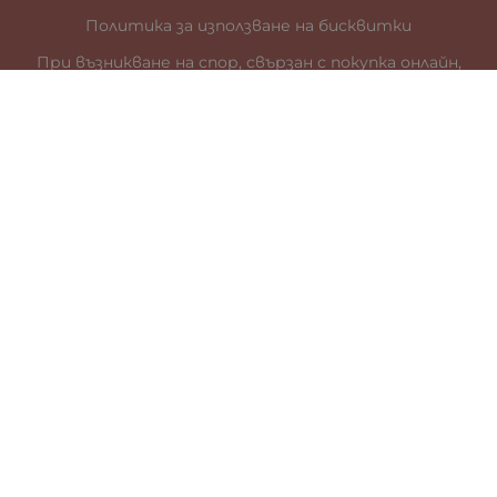
Политика за използване на бисквитки
При възникване на спор, свързан с покупка онлайн,
можете да ползвате сайта ОРС
Вашите права
Отказ от сделка
За нас
Карта на сайта
Контакти
КОНТАКТИ
гр. Стара Загора
ул. „Цар Иван Шишман” 41
0887899685
office:at:galia.bg
За търговци: