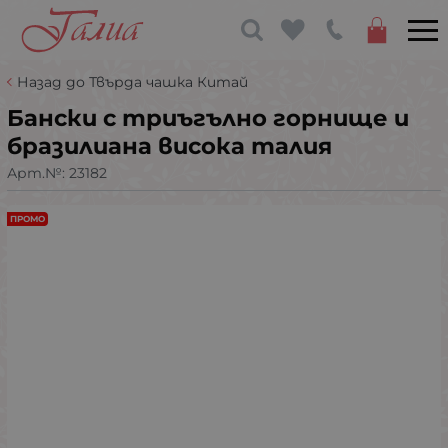
Назад до Твърда чашка Китай
Бански с триъгълно горнище и
бразилиана висока талия
Арт.№:
23182
ПРОМО