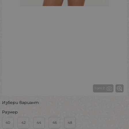
1 от 2
Избери вариант
Размер
40
42
44
46
48