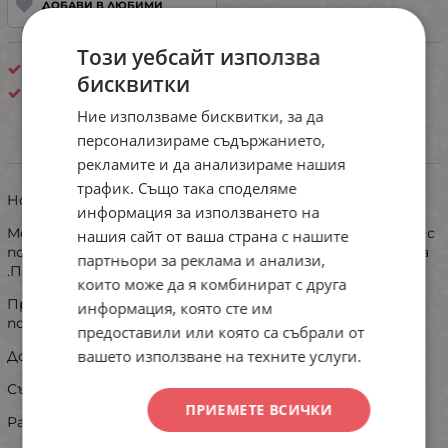
ДОБАВИ В ЛЮБИМИ
Този уебсайт използва
Твърда чашка
бисквитки
Китай
Ние използваме бисквитки, за да
персонализираме съдържанието,
ИНФОРМАЦИЯ
рекламите и да анализираме нашия
трафик. Също така споделяме
Нов модел дамски бански от две части.
информация за използването на
Моделът е с много интересно горнище - триъгълно- с
нашия сайт от ваша страна с нашите
подплънка в страничната част,която прибира бюста
партньори за реклама и анализи,
.Подплънката може да ся сваля.
които може да я комбинират с друга
Презрамката около брата се връзва ,както и
информация, която сте им
подгръдния колан.
предоставили или която са събрали от
вашето използване на техните услуги.
Долнището е бразилиана с доста висока талия.
Състав: 82% полиамид и 18% еластан
ПРИЕМЕТЕ ВСИЧКИ
Размери :