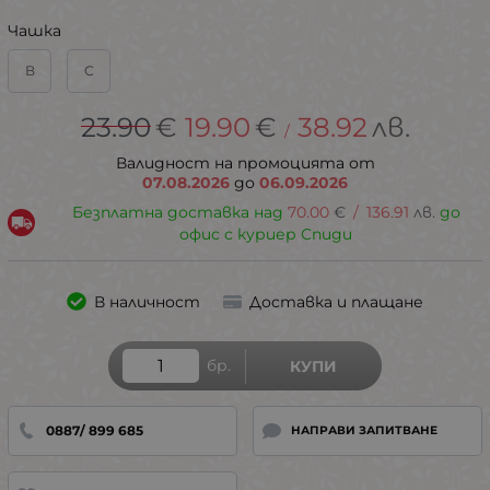
Чашка
В
С
23.90
€
19.90
€
38.92
лв.
/
Валидност на промоцията от
07.08.2026
до
06.09.2026
Безплатна доставка над
70.00
€
/
136.91
лв.
до
офис с куриер Спиди
В наличност
Доставка и плащане
бр.
КУПИ
0887/ 899 685
НАПРАВИ ЗАПИТВАНЕ